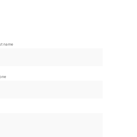
st name
one