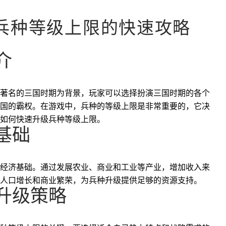
兵种等级上限的快速攻略
介
著名的三国时期为背景，玩家可以选择扮演三国时期的各个
国的霸权。在游戏中，兵种的等级上限是非常重要的，它决
如何快速升级兵种等级上限。
基础
经济基础。通过发展农业、商业和工业等产业，增加收入来
人口增长和商业繁荣，为兵种升级提供足够的资源支持。
升级策略