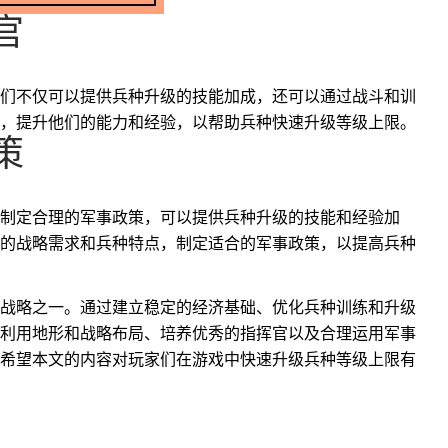
官
们不仅可以提供兵种升级的技能加成，还可以通过战斗和训
，提升他们的能力和经验，以帮助兵种快速升级等级上限。
策
制定合理的军事政策，可以提供兵种升级的技能和经验加
的战略需求和兵种特点，制定适合的军事政策，以提高兵种
战略之一。通过建立稳定的经济基础、优化兵种训练和升级
利用地形和战略布局、培养优秀的指挥官以及合理运用军事
希望本文的内容对玩家们在游戏中快速升级兵种等级上限有