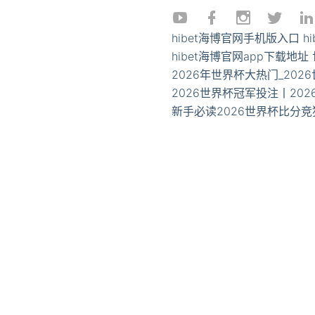
hibet海博官网手机版入口
h
hibet海博官网app下载地址
2026年世界杯大热门_202
2026世界杯冠军投注丨2
新手必读2026世界杯比分