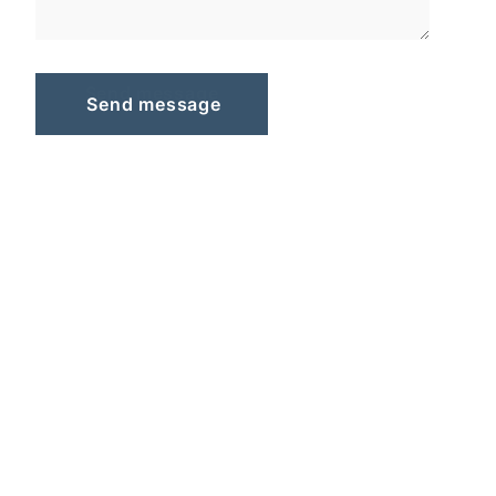
S
e
n
d
m
e
s
s
a
g
e
Send message